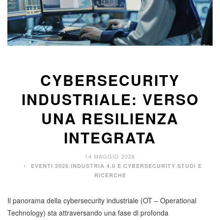
CYBERSECURITY
INDUSTRIALE: VERSO
UNA RESILIENZA
INTEGRATA
14 MAGGIO 2026
,
,
EVENTI 2026
INDUSTRIA 4.0 E CYBERSECURITY
STUDI E
RICERCHE
Il panorama della cybersecurity industriale (OT – Operational
Technology) sta attraversando una fase di profonda