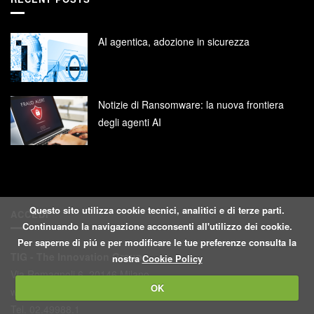
AI agentica, adozione in sicurezza
Notizie di Ransomware: la nuova frontiera
degli agenti AI
Questo sito utilizza cookie tecnici, analitici e di terze parti.
ACCEDI
Continuando la navigazione acconsenti all'utilizzo dei cookie.
Per saperne di piú e per modificare le tue preferenze consulta la
TIG - The Innovation Group
nostra
Cookie Policy
Via Romagnoli 6, 20146 Milano
OK
www.tig.it
Tel. 02.49988.1