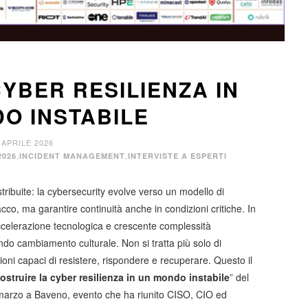
YBER RESILIENZA IN
O INSTABILE
 APRILE 2026
,
,
2026
INCIDENT MANAGEMENT
INTERVISTE A ESPERTI
istribuite: la cybersecurity evolve verso un modello di
ttacco, ma garantire continuità anche in condizioni critiche. In
accelerazione tecnologica e crescente complessità
ndo cambiamento culturale. Non si tratta più solo di
ioni capaci di resistere, rispondere e recuperare. Questo il
ostruire la cyber resilienza in un mondo instabile
” del
marzo a Baveno, evento che ha riunito CISO, CIO ed