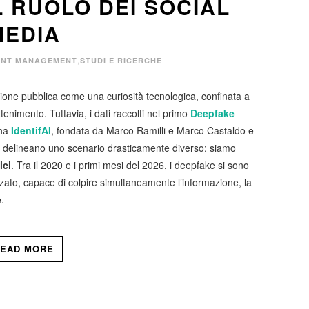
L RUOLO DEI SOCIAL
MEDIA
,
ENT MANAGEMENT
STUDI E RICERCHE
inione pubblica come una curiosità tecnologica, confinata a
tenimento. Tuttavia, i dati raccolti nel primo
Deepfake
ana
IdentifAI
, fondata da Marco Ramilli e Marco Castaldo e
li”, delineano uno scenario drasticamente diverso: siamo
ici
. Tra il 2020 e i primi mesi del 2026, i deepfake si sono
zato, capace di colpire simultaneamente l’informazione, la
.
EAD MORE