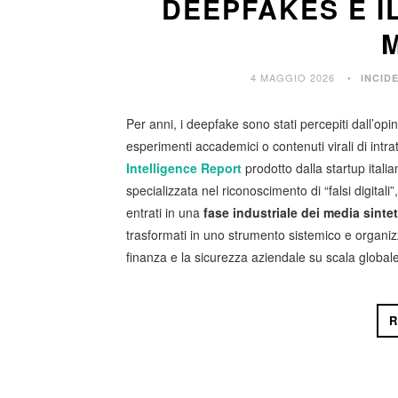
DEEPFAKES E I
4 MAGGIO 2026
INCID
Per anni, i deepfake sono stati percepiti dall’op
esperimenti accademici o contenuti virali di intrat
Intelligence Report
prodotto dalla startup itali
specializzata nel riconoscimento di “falsi digita
entrati in una
fase industriale dei media sintet
trasformati in uno strumento sistemico e organiz
finanza e la sicurezza aziendale su scala globale
R