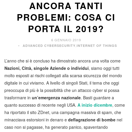
ANCORA TANTI
PROBLEMI: COSA CI
PORTA IL 2019?
6 GENNAIO 2019
,
ADVANCED CYBERSECURITY
INTERNET OF THINGS
L’anno che si è concluso ha dimostrato ancora una volta come
Nazioni, Città, singole Aziende o individui
, siamo oggi tutti
molto esposti ai rischi collegati alla scarsa sicurezza del mondo
digitale in cui viviamo. A livello di singoli Stati, il tema che oggi
preoccupa di più è la possibilità che un attacco cyber si possa
trasformare in
un’emergenza nazionale
. Basti guardare a
quanto successo di recente negli USA.
A inizio dicembre
, come
ha riportato il sito ZDnet, una campagna massiva di spam, che
minacciava estorsioni in denaro e
deflagrazione di bombe
nel
caso non si pagasse, ha generato panico, spaventando