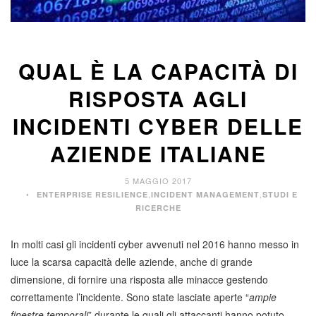
QUAL È LA CAPACITÀ DI
RISPOSTA AGLI
INCIDENTI CYBER DELLE
AZIENDE ITALIANE
5 MAGGIO 2017
,
,
ENTERPRISE RESILIENCE
INCIDENT MANAGEMENT
STUDI E
RICERCHE
In molti casi gli incidenti cyber avvenuti nel 2016 hanno messo in
luce la scarsa capacità delle aziende, anche di grande
dimensione, di fornire una risposta alle minacce gestendo
correttamente l’incidente. Sono state lasciate aperte “
ampie
finestre temporali
” durante le quali gli attaccanti hanno potuto