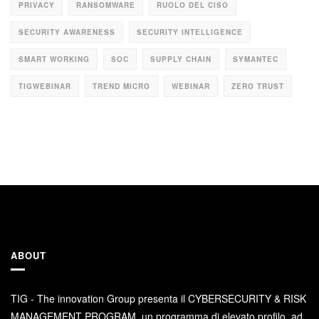
PRIVACY
RANSOMWARE
RUOLO DEL CISO
SECURITY AWARENESS
SECURITY INTELLIGENCE
SMART WORKING
SOC
SUPPLY CHAIN
SYMANTEC
TIGWEBINAR
TREND MICRO
WEBINAR
ZERO TRUST
ABOUT
TIG - The innovation Group presenta il CYBERSECURITY & RISK
MANAGEMENT PROGRAM, un programma di elevato profilo, ad