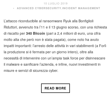
10 LUGLIO 2019
,
ADVANCED CYBERSECURITY
INCIDENT MANAGEMENT
L’attacco riconducibile al ransomware Ryuk alla Bonfiglioli
Riduttori, avvenuto tra l’11 e il 13 giugno scorso, con una richiesta
di riscatto per
340 Bitcoin
(pari a 2,4 milioni di euro, una cifra
molto alta che però non è stata pagata), come noto ha avuto
impatti importanti: l’arresto delle attività in vari stabilimenti (a Forlì
la produzione si è fermata per un giorno intero), oltre alla
necessità di intervenire con un’ampia task force per disinnescare
il malware e sanificare l’azienda, e infine, nuovi investimenti in
misure e servizi di sicurezza cyber.
READ MORE