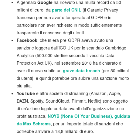
A gennaio
Google
ha ricevuto una multa record da 50
milioni di euro, da
parte del CNIL
(il Garante Privacy
francese) per non aver ottemperato al GDPR e in
particolare non aver richiesto in modo sufficientemente
trasparente il consenso degli utenti.
Facebook
, che in era pre-GDPR aveva avuto una
sanzione leggera dall’ICO UK per lo scandalo Cambridge
Analytica (500.000 sterline secondo il vecchio Data
Protection Act UK), nel settembre 2018 ha dichiarato di
aver di nuovo subito un
grave data breach
(per 50 milioni
di utenti), e quindi potrebbe ora subire una sanzione molto
più alta.
YouTube
e altre società di streaming (Amazon, Apple,
DAZN, Spotify, SoundCloud, Flimmit, Netflix) sono oggetto
di un’azione legale portata avanti dall’organizzazione no-
profit austriaca,
NOYB (None Of Your Business), guidata
da Max Schrems
, per un importo totale di sanzioni che
potrebbe arrivare a 18,8 miliardi di euro.