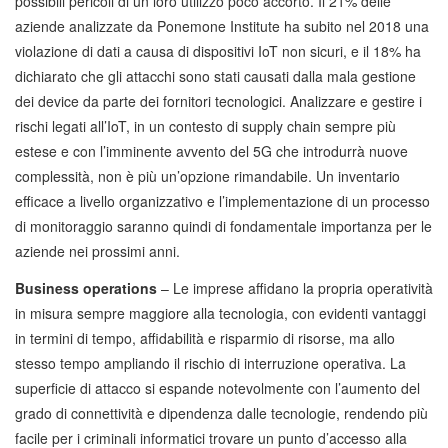
possibili pericoli di un loro utilizzo poco accorto. Il 21% delle
aziende analizzate da Ponemone Institute ha subito nel 2018 una
violazione di dati a causa di dispositivi IoT non sicuri, e il 18% ha
dichiarato che gli attacchi sono stati causati dalla mala gestione
dei device da parte dei fornitori tecnologici. Analizzare e gestire i
rischi legati all’IoT, in un contesto di supply chain sempre più
estese e con l’imminente avvento del 5G che introdurrà nuove
complessità, non è più un’opzione rimandabile. Un inventario
efficace a livello organizzativo e l’implementazione di un processo
di monitoraggio saranno quindi di fondamentale importanza per le
aziende nei prossimi anni.
Business operations
– Le imprese affidano la propria operatività
in misura sempre maggiore alla tecnologia, con evidenti vantaggi
in termini di tempo, affidabilità e risparmio di risorse, ma allo
stesso tempo ampliando il rischio di interruzione operativa. La
superficie di attacco si espande notevolmente con l’aumento del
grado di connettività e dipendenza dalle tecnologie, rendendo più
facile per i criminali informatici trovare un punto d’accesso alla