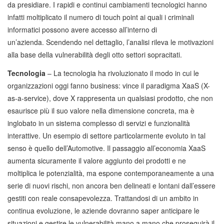
da presidiare. I rapidi e continui cambiamenti tecnologici hanno
infatti moltiplicato il numero di touch point ai quali i criminali
informatici possono avere accesso all’interno di
un’azienda. Scendendo nel dettaglio, l’analisi rileva le motivazioni
alla base della vulnerabilità degli otto settori sopracitati.
Tecnologia
– La tecnologia ha rivoluzionato il modo in cui le
organizzazioni oggi fanno business: vince il paradigma XaaS (X-
as-a-service), dove X rappresenta un qualsiasi prodotto, che non
esaurisce più il suo valore nella dimensione concreta, ma è
inglobato in un sistema complesso di servizi e funzionalità
interattive. Un esempio di settore particolarmente evoluto in tal
senso è quello dell’Automotive. Il passaggio all’economia XaaS
aumenta sicuramente il valore aggiunto dei prodotti e ne
moltiplica le potenzialità, ma espone contemporaneamente a una
serie di nuovi rischi, non ancora ben delineati e lontani dall’essere
gestiti con reale consapevolezza. Trattandosi di un ambito in
continua evoluzione, le aziende dovranno saper anticipare le
situazioni e gestire le vulnerabilità mano a mano che proseguirà il