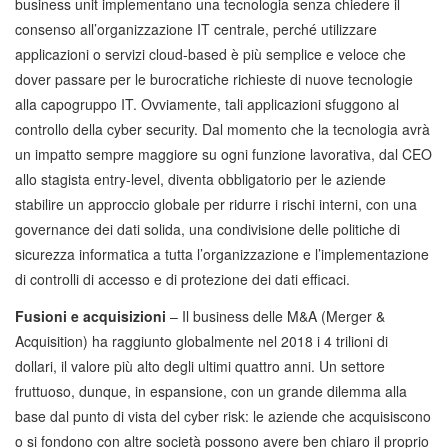
business unit implementano una tecnologia senza chiedere il
consenso all’organizzazione IT centrale, perché utilizzare
applicazioni o servizi cloud-based è più semplice e veloce che
dover passare per le burocratiche richieste di nuove tecnologie
alla capogruppo IT. Ovviamente, tali applicazioni sfuggono al
controllo della cyber security. Dal momento che la tecnologia avrà
un impatto sempre maggiore su ogni funzione lavorativa, dal CEO
allo stagista entry-level, diventa obbligatorio per le aziende
stabilire un approccio globale per ridurre i rischi interni, con una
governance dei dati solida, una condivisione delle politiche di
sicurezza informatica a tutta l’organizzazione e l’implementazione
di controlli di accesso e di protezione dei dati efficaci.
Fusioni e acquisizioni
– Il business delle M&A (Merger &
Acquisition) ha raggiunto globalmente nel 2018 i 4 trilioni di
dollari, il valore più alto degli ultimi quattro anni. Un settore
fruttuoso, dunque, in espansione, con un grande dilemma alla
base dal punto di vista del cyber risk: le aziende che acquisiscono
o si fondono con altre società possono avere ben chiaro il proprio