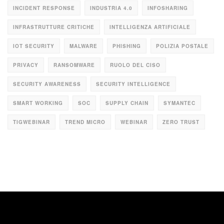
INCIDENT RESPONSE
INDUSTRIA 4.0
INFOSHARING
INFRASTRUTTURE CRITICHE
INTELLIGENZA ARTIFICIALE
IOT SECURITY
MALWARE
PHISHING
POLIZIA POSTALE
PRIVACY
RANSOMWARE
RUOLO DEL CISO
SECURITY AWARENESS
SECURITY INTELLIGENCE
SMART WORKING
SOC
SUPPLY CHAIN
SYMANTEC
TIGWEBINAR
TREND MICRO
WEBINAR
ZERO TRUST