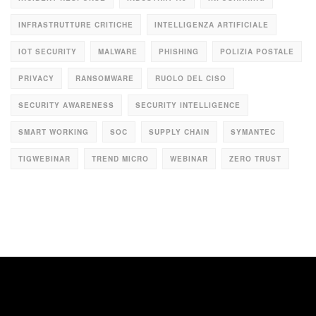
INFRASTRUTTURE CRITICHE
INTELLIGENZA ARTIFICIALE
IOT SECURITY
MALWARE
PHISHING
POLIZIA POSTALE
PRIVACY
RANSOMWARE
RUOLO DEL CISO
SECURITY AWARENESS
SECURITY INTELLIGENCE
SMART WORKING
SOC
SUPPLY CHAIN
SYMANTEC
TIGWEBINAR
TREND MICRO
WEBINAR
ZERO TRUST