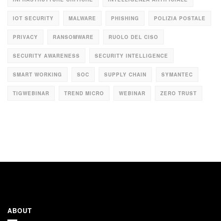
IOT SECURITY
MALWARE
PHISHING
POLIZIA POSTALE
PRIVACY
RANSOMWARE
RUOLO DEL CISO
SECURITY AWARENESS
SECURITY INTELLIGENCE
SMART WORKING
SOC
SUPPLY CHAIN
SYMANTEC
TIGWEBINAR
TREND MICRO
WEBINAR
ZERO TRUST
ABOUT