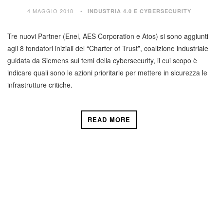
4 MAGGIO 2018
INDUSTRIA 4.0 E CYBERSECURITY
Tre nuovi Partner (Enel, AES Corporation e Atos) si sono aggiunti
agli 8 fondatori iniziali del “Charter of Trust”, coalizione industriale
guidata da Siemens sui temi della cybersecurity, il cui scopo è
indicare quali sono le azioni prioritarie per mettere in sicurezza le
infrastrutture critiche.
READ MORE