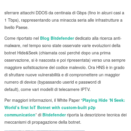
sferrare attacchi DDOS da centinaia di Gbps (fino in alcuni casi a
1 Tbps), rappresentando una minaccia seria alle infrastrutture a
livello Paese.
Come riportato nel
Blog Bitdefender
dedicato alla ricerca anti-
malware, nel tempo sono state osservate varie evoluzioni della
botnet Hide&Seek (chiamata così perché dopo una prima
osservazione, si è nascosta e poi ripresentata) verso una sempre
maggiore sofisticazione del codice malevolo. Ora HNS è in grado
di sfruttare nuove vulnerabilità e di compromettere un maggior
numero di device (bypassando userid e password di
default), come vari modelli di telecamere IPTV.
Per maggiori informazioni, il White Paper “
Playing Hide ‘N Seek:
World’s first IoT Botnet with custom-built p2p
communication
” di
Bitdefender
riporta la descrizione tecnica dei
meccanismi di propagazione della botnet.