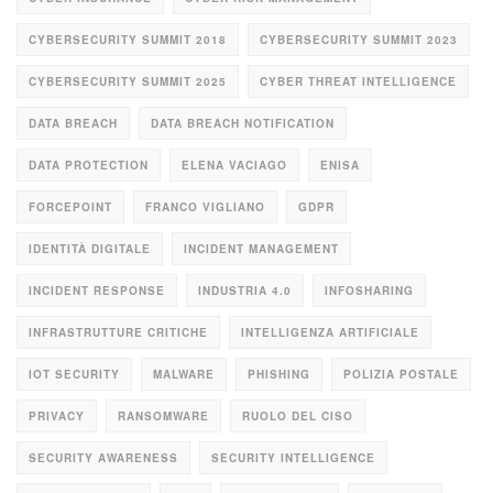
CYBERSECURITY SUMMIT 2018
CYBERSECURITY SUMMIT 2023
CYBERSECURITY SUMMIT 2025
CYBER THREAT INTELLIGENCE
DATA BREACH
DATA BREACH NOTIFICATION
DATA PROTECTION
ELENA VACIAGO
ENISA
FORCEPOINT
FRANCO VIGLIANO
GDPR
IDENTITÀ DIGITALE
INCIDENT MANAGEMENT
INCIDENT RESPONSE
INDUSTRIA 4.0
INFOSHARING
INFRASTRUTTURE CRITICHE
INTELLIGENZA ARTIFICIALE
IOT SECURITY
MALWARE
PHISHING
POLIZIA POSTALE
PRIVACY
RANSOMWARE
RUOLO DEL CISO
SECURITY AWARENESS
SECURITY INTELLIGENCE