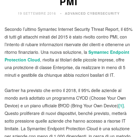
PMI
19 SETTEMBRE 2016
ADVANCED CYBERSECURITY
Secondo l’ultimo Symantec Internet Security Threat Report, il 65%
di tutti gli attacchi mirati del 2015 è stato rivolto contro PMI, con
l’intento di rubare informazioni riservate dei clienti e ottenerne un
ritorno finanziario. Una nuova soluzione, la
Symantec Endpoint
Protection Cloud
, rivolta ai titolari delle piccole imprese, offre
una protezione di classe Enterprise, da realizzare in meno di 5
minuti e gestibile da chiunque abbia nozioni basilari di IT.
Gartner ha previsto che entro il 2018, il 95% delle aziende al
mondo avrà adottato un programma CYOD (Choose Your Own
Device) e un piano ufficiale BYOD (Bring Your Own Device)
[1]
.
Questo proliferare di nuovi dispositivi, benché previsto, metterà
sotto pressione quelle aziende che hanno accesso a risorse IT
limitate. La Symantec Endpoint Protection Cloud è una soluzione
per aziende con meno di 1.000 dipendenti, in cerca di un metodo