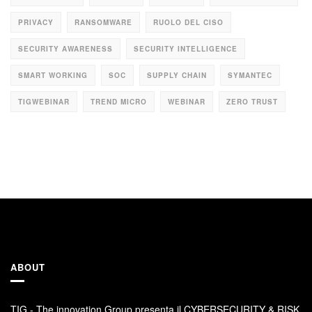
PRIVACY
RANSOMWARE
RUOLO DEL CISO
SECURITY AWARENESS
SECURITY INTELLIGENCE
SMART WORKING
SOC
SUPPLY CHAIN
SYMANTEC
TIGWEBINAR
TREND MICRO
WEBINAR
ZERO TRUST
ABOUT
TIG - The innovation Group presenta il CYBERSECURITY & RISK