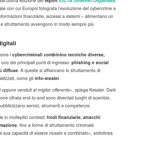
ll’ultima edizione del
report
IOCTA (Internet Organised
ale con cui Europol fotografa l’evoluzione del cybercrime a
, informazioni finanziarie, accessi a sistemi – alimentano un
one e sfruttamento avvengono in modo sempre più
igitali
come i
cybercriminali combinino tecniche diverse,
 uno dei principali punti di ingresso:
phishing e social
ù diffuse
. A queste si affiancano lo sfruttamento di
alizzati, come gli
info-stealer
.
 oppure venduti al miglior offerente
», spiega Kessler. Dark
ione cifrata end-to-end sono diventati luoghi di scambio,
pubblicizzano servizi, strumenti e competenze.
le in molteplici contesti:
frodi finanziarie, attacchi
rmazione
, fino a forme di sfruttamento criminale
lla sua capacità di essere riusato e combinato
», sottolinea