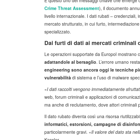
È questo uno dei messaggi chiave che emerge da
Crime Threat Assessment
), il documento annu
livello internazionale. I dati rubati – credenziali
mercato strutturato, in cui furto, intermediazi
specializzato.
Dai furti di dati ai mercati criminali d
Le operazioni supportate da Europol mostrano 
adattandole al bersaglio
. L’errore umano resta
engineering sono ancora oggi le tecniche pi
vulnerabilità
di sistema e l’uso di malware speci
«
I dati raccolti vengono immediatamente sfruttati
web, forum criminali e applicazioni di comunicaz
ma anche di reclutamento, dove attori criminali 
Il dato rubato diventa così una risorsa riutilizzabi
informatici, estorsioni, campagne di disinfo
particolarmente gravi. «
Il valore del dato sta ne
Kessler.