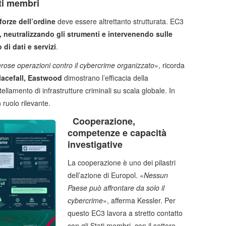
ati membri
forze dell’ordine
deve essere altrettanto strutturata. EC3
, neutralizzando gli strumenti e intervenendo sulle
 di dati e servizi
.
ose operazioni contro il cybercrime organizzato
», ricorda
Macefall, Eastwood
dimostrano l’efficacia della
llamento di infrastrutture criminali su scala globale. In
 ruolo rilevante.
Cooperazione,
competenze e capacità
investigative
La cooperazione è uno dei pilastri
dell’azione di Europol. «
Nessun
Paese può affrontare da solo il
cybercrime
», afferma Kessler. Per
questo EC3 lavora a stretto contatto
con gli Stati membri, con il settore