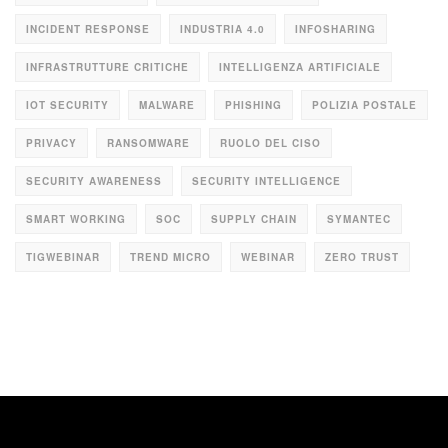
INCIDENT RESPONSE
INDUSTRIA 4.0
INFOSHARING
INFRASTRUTTURE CRITICHE
INTELLIGENZA ARTIFICIALE
IOT SECURITY
MALWARE
PHISHING
POLIZIA POSTALE
PRIVACY
RANSOMWARE
RUOLO DEL CISO
SECURITY AWARENESS
SECURITY INTELLIGENCE
SMART WORKING
SOC
SUPPLY CHAIN
SYMANTEC
TIGWEBINAR
TREND MICRO
WEBINAR
ZERO TRUST