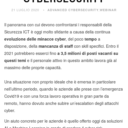
21 LUGLIO 2020
,
ADVANCED CYBERSECURITY
WEBINAR
Il panorama con cui devono confrontarsi i responsabili della
Sicurezza ICT è oggi molto sfidante a causa della continua
evoluzione delle minacce cyber
, del poco
tempo
a
disposizione, della
mancanza di staff
con skill specifici. Entro il
2021 potrebbero esserci fino
a 3,5 milioni di posti vacanti su
questi temi
e il personale attivo in questo ambito lavora già al
massimo delle proprie capacità.
Una situazione non proprio ideale che è emersa in particolare
nell’ultimo periodo, quando le aziende alle prese con l’emergenza
Covid19 e con una forza lavoro operativa in gran parte da
remoto, hanno dovuto anche subire un’escalation degli attacchi
cyber.
Un aiuto concreto per le aziende è quello offerto oggi da soluzioni
AI e Machine Learning in grado di rendere il cyber risk