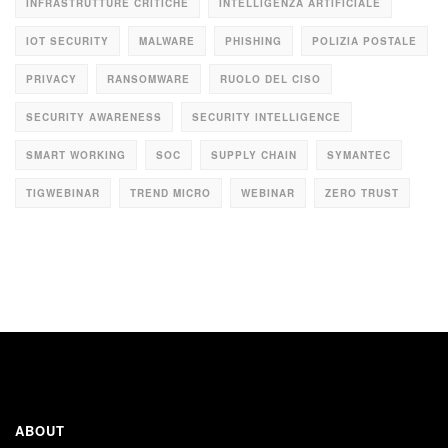
INFRASTRUTTURE CRITICHE
INTELLIGENZA ARTIFICIALE
IOT SECURITY
MALWARE
PHISHING
POLIZIA POSTALE
PRIVACY
RANSOMWARE
RUOLO DEL CISO
SECURITY AWARENESS
SECURITY INTELLIGENCE
SMART WORKING
SOC
SUPPLY CHAIN
SYMANTEC
TIGWEBINAR
TREND MICRO
WEBINAR
ZERO TRUST
ABOUT