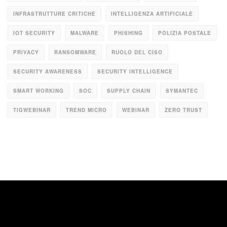
INFRASTRUTTURE CRITICHE
INTELLIGENZA ARTIFICIALE
IOT SECURITY
MALWARE
PHISHING
POLIZIA POSTALE
PRIVACY
RANSOMWARE
RUOLO DEL CISO
SECURITY AWARENESS
SECURITY INTELLIGENCE
SMART WORKING
SOC
SUPPLY CHAIN
SYMANTEC
TIGWEBINAR
TREND MICRO
WEBINAR
ZERO TRUST