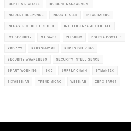
IDENTITÀ DIGITALE
INCIDENT MANAGEMENT
INCIDENT RESPONSE
INDUSTRIA 4.0
INFOSHARING
INFRASTRUTTURE CRITICHE
INTELLIGENZA ARTIFICIALE
IOT SECURITY
MALWARE
PHISHING
POLIZIA POSTALE
PRIVACY
RANSOMWARE
RUOLO DEL CISO
SECURITY AWARENESS
SECURITY INTELLIGENCE
SMART WORKING
SOC
SUPPLY CHAIN
SYMANTEC
TIGWEBINAR
TREND MICRO
WEBINAR
ZERO TRUST