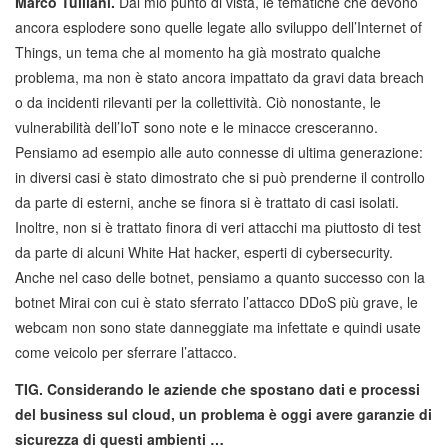
Marco Tulliani.
Dal mio punto di vista, le tematiche che devono
ancora esplodere sono quelle legate allo sviluppo dell’Internet of
Things, un tema che al momento ha già mostrato qualche
problema, ma non è stato ancora impattato da gravi data breach
o da incidenti rilevanti per la collettività. Ciò nonostante, le
vulnerabilità dell’IoT sono note e le minacce cresceranno.
Pensiamo ad esempio alle auto connesse di ultima generazione:
in diversi casi è stato dimostrato che si può prenderne il controllo
da parte di esterni, anche se finora si è trattato di casi isolati.
Inoltre, non si è trattato finora di veri attacchi ma piuttosto di test
da parte di alcuni White Hat hacker, esperti di cybersecurity.
Anche nel caso delle botnet, pensiamo a quanto successo con la
botnet Mirai con cui è stato sferrato l’attacco DDoS più grave, le
webcam non sono state danneggiate ma infettate e quindi usate
come veicolo per sferrare l’attacco.
TIG. Considerando le aziende che spostano dati e processi
del business sul cloud, un problema è oggi avere garanzie di
sicurezza di questi ambienti …