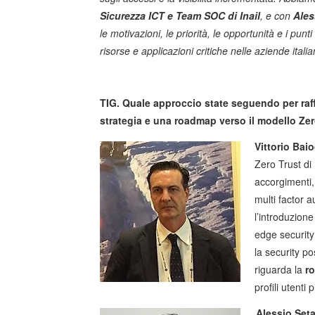
Sicurezza ICT e Team SOC di Inail
, e con
Ales
le motivazioni, le priorità, le opportunità e i punt
risorse e applicazioni critiche nelle aziende italia
TIG. Quale approccio state seguendo per raff
strategia e una roadmap verso il modello Ze
Vittorio Bai
Zero Trust di
accorgimenti,
multi factor 
l’introduzione
edge security 
la security p
riguarda la
r
profili utenti
Alessio Seta