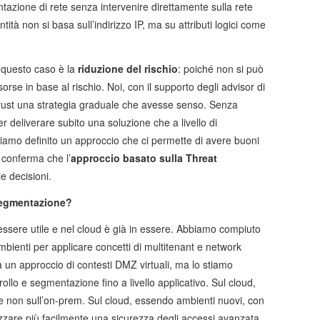
azione di rete senza intervenire direttamente sulla rete
ntità non si basa sull’indirizzo IP, ma su attributi logici come
 questo caso è la
riduzione del rischio
: poiché non si può
orse in base al rischio. Noi, con il supporto degli advisor di
Trust una strategia graduale che avesse senso. Senza
r deliverare subito una soluzione che a livello di
iamo definito un approccio che ci permette di avere buoni
la conferma che l’
approccio basato sulla Threat
e decisioni.
osegmentazione?
sere utile e nel cloud è già in essere. Abbiamo compiuto
ambienti per applicare concetti di multitenant e network
un approccio di contesti DMZ virtuali, ma lo stiamo
ollo e segmentazione fino a livello applicativo. Sul cloud,
 non sull’on-prem. Sul cloud, essendo ambienti nuovi, con
izzare più facilmente una sicurezza degli accessi avanzata,