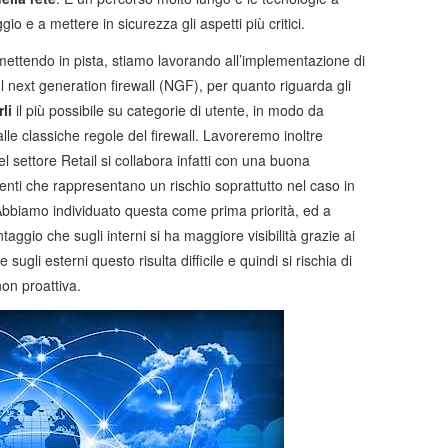
o e a mettere in sicurezza gli aspetti più critici.
ettendo in pista, stiamo lavorando all’implementazione di
del next generation firewall (NGF), per quanto riguarda gli
rli
il più possibile su categorie di utente, in modo da
alle classiche regole del firewall. Lavoreremo inoltre
l settore Retail si collabora infatti con una buona
tenti che rappresentano un rischio soprattutto nel caso in
Abbiamo individuato questa come prima priorità, ed a
antaggio che sugli interni si ha maggiore visibilità grazie ai
 sugli esterni questo risulta difficile e quindi si rischia di
on proattiva.