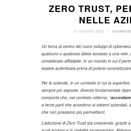
ZERO TRUST, PE
NELLE AZI
21 GIUGNO 2022
ADVANCE
Un tema al centro dei nuovi sviluppi di cybersec
qualcuno o qualcosa abbia accesso a una rete, s
considerato affidabile. In un mondo in cui il pe
essere autenticata prima di potersi concretizzare
Per le aziende, in un contesto in cui la superfice
sempre più esposte, diventa fondamentale ripensa
comporta che, nel contesto odierno, “
accordare
a terze parti che accedono ai sistemi aziendali, a
che non possiamo più permetterci.
L’adozione di Zero Trust sta crescendo, grazie a
sugli accessi e la visibilità incrementata. Abbiam