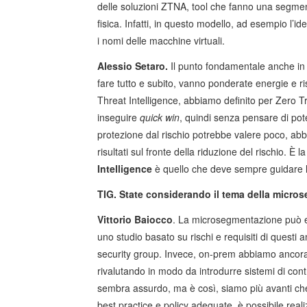
delle soluzioni ZTNA, tool che fanno una segment
fisica. Infatti, in questo modello, ad esempio l’ide
i nomi delle macchine virtuali.
Alessio Setaro.
Il punto fondamentale anche in
fare tutto e subito, vanno ponderate energie e ris
Threat Intelligence, abbiamo definito per Zero 
inseguire
quick win
, quindi senza pensare di pote
protezione dal rischio potrebbe valere poco, abb
risultati sul fronte della riduzione del rischio. È 
Intelligence
è quello che deve sempre guidare l
TIG. State considerando il tema della micr
Vittorio Baiocco
. La microsegmentazione può es
uno studio basato su rischi e requisiti di questi 
security group. Invece, on-prem abbiamo ancora 
rivalutando in modo da introdurre sistemi di contr
sembra assurdo, ma è così, siamo più avanti che
best practice e policy adeguate, è possibile real