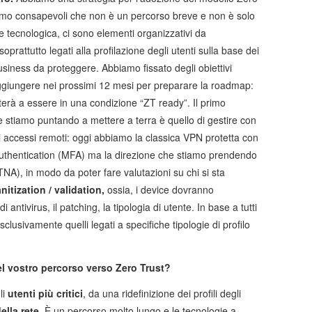
amo consapevoli che non è un percorso breve e non è solo
 tecnologica, ci sono elementi organizzativi da
oprattutto legati alla profilazione degli utenti sulla base dei
usiness da proteggere. Abbiamo fissato degli obiettivi
ggiungere nei prossimi 12 mesi per preparare la roadmap:
terà a essere in una condizione “ZT ready”. Il primo
 stiamo puntando a mettere a terra è quello di gestire con
li accessi remoti: oggi abbiamo la classica VPN protetta con
 authentication (MFA) ma la direzione che stiamo prendendo
A), in modo da poter fare valutazioni su chi si sta
anitization / validation,
ossia, i device dovranno
i antivirus, il patching, la tipologia di utente. In base a tutti
clusivamente quelli legati a specifiche tipologie di profilo
nel vostro percorso verso Zero Trust?
li
utenti più critici
, da una ridefinizione dei profili degli
lla rete
. È un percorso molto lungo e le tecnologie a