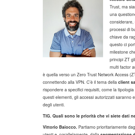
Trust, ma si
una questione
considerare, s
processi di b
chiave da ra
questo ci por
milestone che
principi ZT g
multi factor
è quella verso un Zero Trust Network Access (ZTN
connettendo alla VPN. C’è il tema della
client s
rispondere a specifici requisiti, come la tipologia d
questi elementi, gli accessi autorizzati saranno es
degli utenti.
TIG. Quali sono le priorità che vi siete dati 
Vittorio Baiocco.
Partiamo prioritariamente dag
utenti e, parallelamente, dalla
segmentazione de