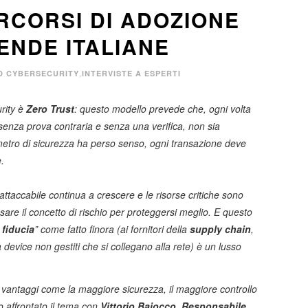
RCORSI DI ADOZIONE
ENDE ITALIANE
,
D CYBERSECURITY
INTERVISTE A ESPERTI
urity è
Zero Trust
: questo modello prevede che, ogni volta
enza prova contraria e senza una verifica, non sia
rimetro di sicurezza ha perso senso, ogni transazione deve
.
 attaccabile continua a crescere e le risorse critiche sono
re il concetto di rischio per proteggersi meglio. E questo
 fiducia
” come fatto finora (ai fornitori della
supply chain
,
 device non gestiti che si collegano alla rete) è un lusso
 vantaggi come la maggiore sicurezza, il maggiore controllo
o affrontato il tema con
Vittorio Baiocco, Responsabile