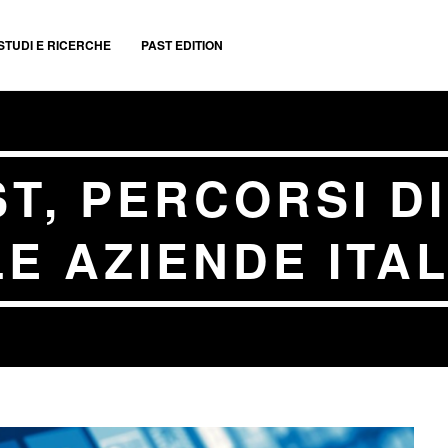
STUDI E RICERCHE
PAST EDITION
T, PERCORSI D
E AZIENDE ITA