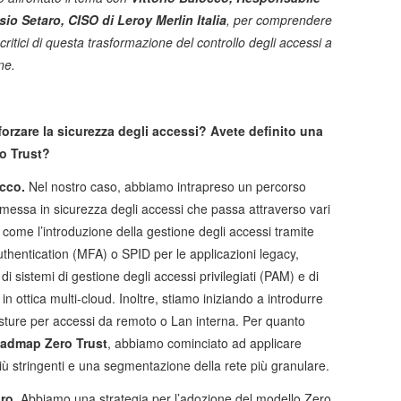
sio Setaro, CISO di Leroy Merlin Italia
, per comprendere
i critici di questa trasformazione del controllo degli accessi a
ne.
orzare la sicurezza degli accessi? Avete definito una
ro Trust?
occo.
Nel nostro caso, abbiamo intrapreso un percorso
 messa in sicurezza degli accessi che passa attraverso vari
 come l’introduzione della gestione degli accessi tramite
authentication (MFA) o SPID per le applicazioni legacy,
 di sistemi di gestione degli accessi privilegiati (PAM) e di
in ottica multi-cloud. Inoltre, stiamo iniziando a introdurre
osture per accessi da remoto o Lan interna. Per quanto
oadmap Zero Trust
, abbiamo cominciato ad applicare
 più stringenti e una segmentazione della rete più granulare.
ro.
Abbiamo una strategia per l’adozione del modello Zero