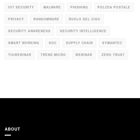
IOT SECURITY
MALWARE
PHISHING
POLIZIA POSTALE
PRIVACY
RANSOMWARE
RUOLO DEL CISO
SECURITY AWARENESS
SECURITY INTELLIGENCE
SMART WORKING
SOC
SUPPLY CHAIN
SYMANTEC
TIGWEBINAR
TREND MICRO
WEBINAR
ZERO TRUST
ABOUT