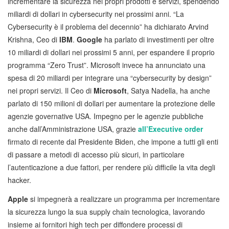
incrementare la sicurezza nei propri prodotti e servizi, spendendo
miliardi di dollari in cybersecurity nei prossimi anni. “La
Cybersecurity è il problema del decennio” ha dichiarato Arvind
Krishna, Ceo di
IBM
.
Google
ha parlato di investimenti per oltre
10 miliardi di dollari nei prossimi 5 anni, per espandere il proprio
programma “Zero Trust”. Microsoft invece ha annunciato una
spesa di 20 miliardi per integrare una “cybersecurity by design”
nei propri servizi. Il Ceo di
Microsoft
, Satya Nadella, ha anche
parlato di 150 milioni di dollari per aumentare la protezione delle
agenzie governative USA. Impegno per le agenzie pubbliche
anche dall’Amministrazione USA, grazie
all’Executive order
firmato di recente dal Presidente Biden, che impone a tutti gli enti
di passare a metodi di accesso più sicuri, in particolare
l’autenticazione a due fattori, per rendere più difficile la vita degli
hacker.
Apple
si impegnerà a realizzare un programma per incrementare
la sicurezza lungo la sua supply chain tecnologica, lavorando
insieme ai fornitori high tech per diffondere processi di