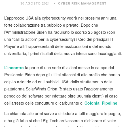
30 AGOSTO 2021
CYBER RISK MANAGEMENT
L’approccio USA alla cybersecurity vedrà nei prossimi anni una
forte collaborazione tra pubblico e privato. Dopo che
l’Amministrazione Biden ha radunato lo scorso 25 agosto (con
una “call to action” per la cybersecurity) i Ceo dei principali IT
Player e altri rappresentanti delle assicurazioni e del mondo
universitario, i primi risultati della nuova intesa sono incoraggianti.
L’incontro
fa parte di una serie di azioni messe in campo dal
Presidente Biden dopo gli ultimi attacchi di alto profilo che hanno
colpito aziende ed enti pubblici USA: dallo sfruttamento della
piattaforma SolarWinds Orion (è stato usato l’aggiornamento
periodico del software per infettare oltre 300mila clienti) al caso
dell’arresto delle condutture di carburante di
Colonial Pipeline
.
La chiamata alle armi serve a chiedere a tutti maggiore impegno,
e ha già fatto sì che i Big Tech arrivassero a dichiarare di voler