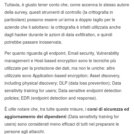
Tuttavia, è giusto tener conto che, come accenna lo stesso autore
della survey, questi strumenti di controllo (la crittografia in
particolare) possono essere un’arma a doppio taglio per le
aziende che li adottano: la crittografia è infatti utilizzata anche
dagli hacker durante le azioni di data exfiltration, e quindi
potrebbe passare inosservata.
Per quanto riguarda gli endpoint, Email security, Vulnerability
management e Host-based encryption sono le tecniche più
utilizzate per la protezione dei dati, ma non le uniche: altre
utilizzate sono Application-based encryption; Asset discovery,
including physical discovery; DLP (data loss prevention); Data
sensitivity training for users; Data-sensitive endpoint detection
policies; EDR (endpoint detection and response).
È utile notare che, tra tutte queste misure, i
corsi di sicurezza ed
aggiornamento dei dipendenti
(Data sensitivity training for
users) sono considerati meno efficaci di tutti nel preparare le
persone agli attacchi.