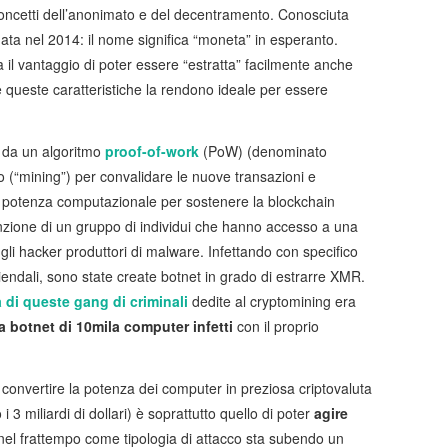
concetti dell’anonimato e del decentramento. Conosciuta
ata nel 2014: il nome significa “moneta” in esperanto.
ha il vantaggio di poter essere “estratta” facilmente anche
e queste caratteristiche la rendono ideale per essere
a da un algoritmo
proof-of-work
(PoW) (denominato
o (“mining”) per convalidare le nuove transazioni e
di potenza computazionale per sostenere la blockchain
enzione di un gruppo di individui che hanno accesso a una
gli hacker produttori di malware. Infettando con specifico
iendali, sono state create botnet in grado di estrarre XMR.
 di queste gang di criminali
dedite al cryptomining era
a botnet di 10mila computer infetti
con il proprio
er convertire la potenza dei computer in preziosa criptovaluta
 3 miliardi di dollari) è soprattutto quello di poter
agire
nel frattempo come tipologia di attacco sta subendo un