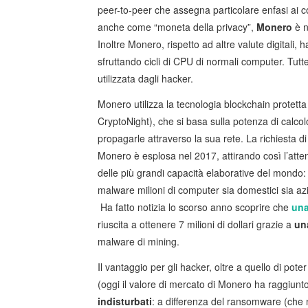
peer-to-peer che assegna particolare enfasi ai 
anche come “moneta della privacy”,
Monero
è n
Inoltre Monero, rispetto ad altre valute digitali, 
sfruttando cicli di CPU di normali computer. Tutt
utilizzata dagli hacker.
Monero utilizza la tecnologia blockchain protett
CryptoNight), che si basa sulla potenza di calcol
propagarle attraverso la sua rete. La richiesta 
Monero è esplosa nel 2017, attirando così l’att
delle più grandi capacità elaborative del mondo: 
malware milioni di computer sia domestici sia az
Ha fatto notizia lo scorso anno scoprire che
una
riuscita a ottenere 7 milioni di dollari grazie a
un
malware di mining.
Il vantaggio per gli hacker, oltre a quello di pot
(oggi il valore di mercato di Monero ha raggiunto i
indisturbati
: a differenza del ransomware (che 