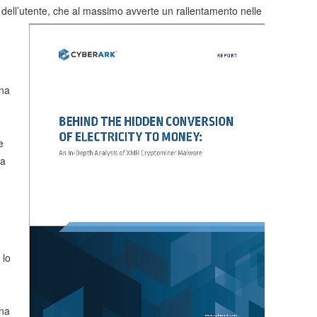
a dell’utente, che al massimo avverte un rallentamento nelle
ina
e
za
 lo
una