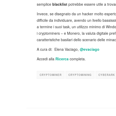
semplice
blacklist
potrebbe essere utile a trovar
Invece, se disegnato da un hacker molto esperto
difficile da individuare, avendo un livello bassis
a termine i suoi task, un utilizzo minimo di Wind
i cryptominers – e Monero, la valuta digitale pr
caratteristiche basilari dello scenario delle mina
A cura di: Elena Vaciago,
@evaciago
Accedi alla
Ricerca
completa.
CRYPTOMINER
CRYPTOMINING
CYBERARK