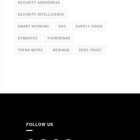
SECURITY AWARENESS
SECURITY INTELLIGENCE
SMART WORKING
SOC
SUPPLY CHAIN
SYMANTEC
TIGWEBINAR
TREND MICRO
WEBINAR
ZERO TRUST
FOLLOW US