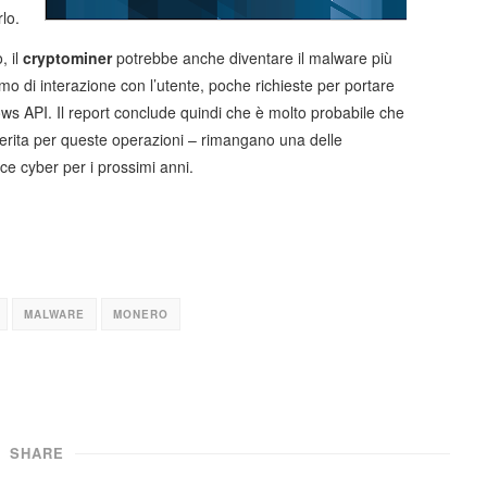
lo.
, il
cryptominer
potrebbe anche diventare il malware più
simo di interazione con l’utente, poche richieste per portare
ows API. Il report conclude quindi che è molto probabile che
eferita per queste operazioni – rimangano una delle
cce cyber per i prossimi anni.
MALWARE
MONERO
SHARE