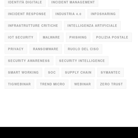
IDENTITÀ DIGITALE
INCIDENT MANAGEMENT
INCIDENT RESPONSE
INDUSTRIA 4.0
INFOSHARING
INFRASTRUTTURE CRITICHE
INTELLIGENZA ARTIFICIALE
IOT SECURITY
MALWARE
PHISHING
POLIZIA POSTALE
PRIVACY
RANSOMWARE
RUOLO DEL CISO
SECURITY AWARENESS
SECURITY INTELLIGENCE
SMART WORKING
SOC
SUPPLY CHAIN
SYMANTEC
TIGWEBINAR
TREND MICRO
WEBINAR
ZERO TRUST