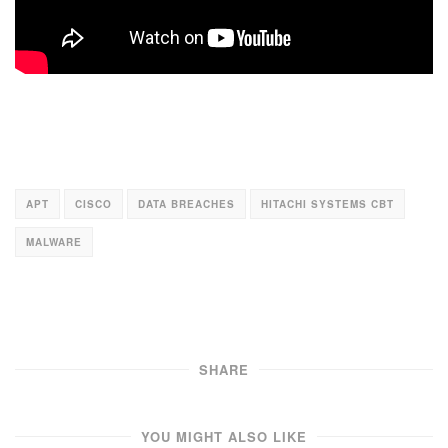
APT
CISCO
DATA BREACHES
HITACHI SYSTEMS CBT
MALWARE
SHARE
YOU MIGHT ALSO LIKE