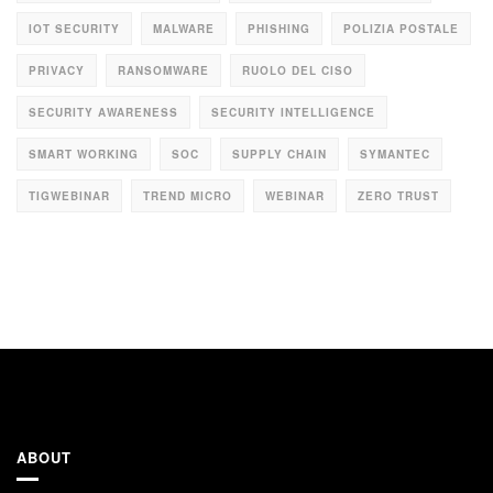
IOT SECURITY
MALWARE
PHISHING
POLIZIA POSTALE
PRIVACY
RANSOMWARE
RUOLO DEL CISO
SECURITY AWARENESS
SECURITY INTELLIGENCE
SMART WORKING
SOC
SUPPLY CHAIN
SYMANTEC
TIGWEBINAR
TREND MICRO
WEBINAR
ZERO TRUST
ABOUT