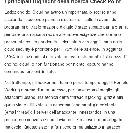
I principali Highlight della ricerca Check Point
L’adozione del Cloud ha avuto un’impennata lo scorso anno,
lasciando in secondo piano la sicurezza. Il salto in avanti dei
programmi di trasformazione digitale è stato stimato pari a 5 anni,
per dare una risposta rapida alle nuove esigenze che si erano
presentate con la pandemia. Il risultato è che oggi il tema della
cloud security è prioritario per il 75% delle aziende. In aggiunta,
l’80% delle aziende si è trovata ad avere strumenti di sicurezza IT
che nel cloud, o non funzionano per niente, oppure hanno
comunque funzioni limitate.
Nel frattempo, gli hacker non hanno perso tempo e oggi il Remote
Working è preso di mira. Adesso, per mascherarsi meglio, gli
attaccanti usano una tecnica detta “thread hijacking” grazie alla
quale viene utilizzata una conversazione email già esistente
(email thread): il server dell’attaccante, innestandosi in una
precedente conversazione, invia un link malevolo o un allegato
malevolo. Questo sistema (si ritiene prima utilizzato in attacchi