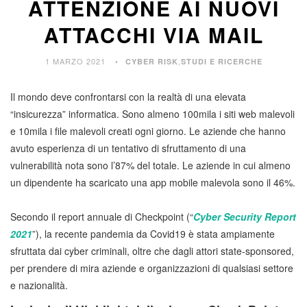
ATTENZIONE AI NUOVI
ATTACCHI VIA MAIL
1 MARZO 2021
,
CYBER RISK
STUDI E RICERCHE
Il mondo deve confrontarsi con la realtà di una elevata
“insicurezza” informatica. Sono almeno 100mila i siti web malevoli
e 10mila i file malevoli creati ogni giorno. Le aziende che hanno
avuto esperienza di un tentativo di sfruttamento di una
vulnerabilità nota sono l’87% del totale. Le aziende in cui almeno
un dipendente ha scaricato una app mobile malevola sono il 46%.
Secondo il report annuale di Checkpoint (“
Cyber Security Report
2021
”), la recente pandemia da Covid19 è stata ampiamente
sfruttata dai cyber criminali, oltre che dagli attori state-sponsored,
per prendere di mira aziende e organizzazioni di qualsiasi settore
e nazionalità.