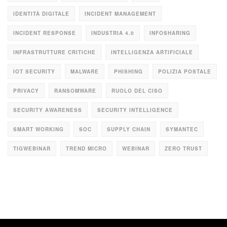
IDENTITÀ DIGITALE
INCIDENT MANAGEMENT
INCIDENT RESPONSE
INDUSTRIA 4.0
INFOSHARING
INFRASTRUTTURE CRITICHE
INTELLIGENZA ARTIFICIALE
IOT SECURITY
MALWARE
PHISHING
POLIZIA POSTALE
PRIVACY
RANSOMWARE
RUOLO DEL CISO
SECURITY AWARENESS
SECURITY INTELLIGENCE
SMART WORKING
SOC
SUPPLY CHAIN
SYMANTEC
TIGWEBINAR
TREND MICRO
WEBINAR
ZERO TRUST