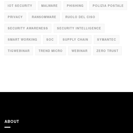
IOT SECURITY
MALWARE
PHISHING
POLIZIA POSTALE
PRIVACY
RANSOMWARE
RUOLO DEL CISO
SECURITY AWARENESS
SECURITY INTELLIGENCE
SMART WORKING
SOC
SUPPLY CHAIN
SYMANTEC
TIGWEBINAR
TREND MICRO
WEBINAR
ZERO TRUST
ABOUT