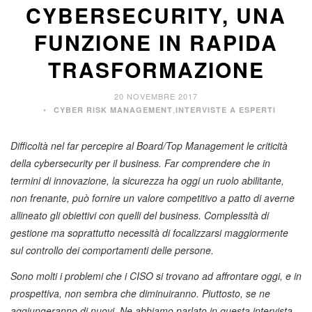
CYBERSECURITY, UNA
FUNZIONE IN RAPIDA
TRASFORMAZIONE
20 NOVEMBRE 2017
,
CYBER RISK MANAGEMENT
INTERVISTE A ESPERTI
Difficoltà nel far percepire al Board/Top Management le criticità
della cybersecurity per il business. Far comprendere che in
termini di innovazione, la sicurezza ha oggi un ruolo abilitante,
non frenante, può fornire un valore competitivo a patto di averne
allineato gli obiettivi con quelli del business. Complessità di
gestione ma soprattutto necessità di focalizzarsi maggiormente
sul controllo dei comportamenti delle persone.
Sono molti i problemi che i CISO si trovano ad affrontare oggi, e in
prospettiva, non sembra che diminuiranno. Piuttosto, se ne
aggiungeranno di nuovi. Ne abbiamo parlato in questa intervista