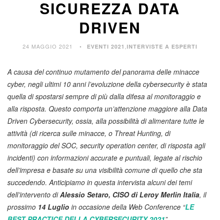
SICUREZZA DATA
DRIVEN
24 MAGGIO 2021
,
EVENTI 2021
INTERVISTE A ESPERTI
A causa del continuo mutamento del panorama delle minacce
cyber, negli ultimi 10 anni l’evoluzione della cybersecurity è stata
quella di spostarsi sempre di più dalla difesa al monitoraggio e
alla risposta. Questo comporta un’attenzione maggiore alla Data
Driven Cybersecurity, ossia, alla possibilità di alimentare tutte le
attività (di ricerca sulle minacce, o Threat Hunting, di
monitoraggio del SOC, security operation center, di risposta agli
incidenti) con informazioni accurate e puntuali, legate al rischio
dell’impresa e basate su una visibilità comune di quello che sta
succedendo. Anticipiamo in questa intervista alcuni dei temi
dell’intervento di
Alessio Setaro, CISO di Leroy Merlin
Italia
, il
prossimo
14 Luglio
in occasione della Web Conference “
LE
BEST PRACTICE DELLA CYBERSECURITY 2021
”.