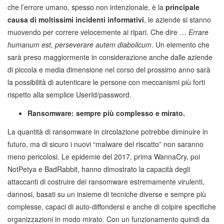
che l’errore umano, spesso non intenzionale, è la
principale
causa di moltissimi incidenti informativi
, le aziende si stanno
muovendo per correre velocemente ai ripari. Che dire …
Errare
humanum est, perseverare autem diabolicum
. Un elemento che
sarà preso maggiormente in considerazione anche dalle aziende
di piccola e media dimensione nel corso del prossimo anno sarà
la possibilità di autenticare le persone con meccanismi più forti
rispetto alla semplice UserId/password.
Ransomware: sempre più complesso e mirato.
La quantità di ransomware in circolazione potrebbe diminuire in
futuro, ma di sicuro i nuovi “malware del riscatto” non saranno
meno pericolosi. Le epidemie del 2017, prima WannaCry, poi
NotPetya e BadRabbit, hanno dimostrato la capacità degli
attaccanti di costruire dei ransomware estremamente virulenti,
dannosi, basati su un insieme di tecniche diverse e sempre più
complesse, capaci di auto-diffondersi e anche di colpire specifiche
organizzazioni in modo mirato. Con un funzionamento quindi da