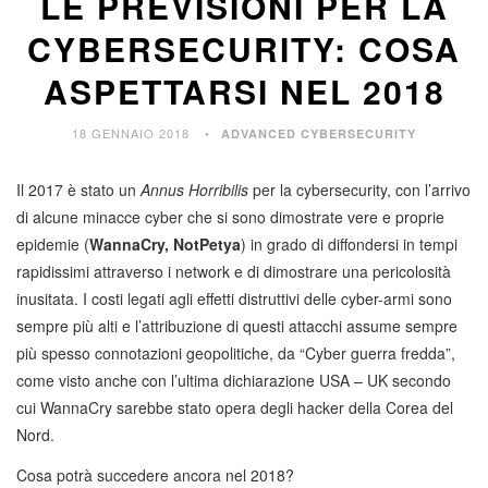
LE PREVISIONI PER LA
CYBERSECURITY: COSA
ASPETTARSI NEL 2018
18 GENNAIO 2018
ADVANCED CYBERSECURITY
Il 2017 è stato un
Annus Horribilis
per la cybersecurity, con l’arrivo
di alcune minacce cyber che si sono dimostrate vere e proprie
epidemie (
WannaCry, NotPetya
) in grado di diffondersi in tempi
rapidissimi attraverso i network e di dimostrare una pericolosità
inusitata. I costi legati agli effetti distruttivi delle cyber-armi sono
sempre più alti e l’attribuzione di questi attacchi assume sempre
più spesso connotazioni geopolitiche, da “Cyber guerra fredda”,
come visto anche con l’ultima dichiarazione USA – UK secondo
cui WannaCry sarebbe stato opera degli hacker della Corea del
Nord.
Cosa potrà succedere ancora nel 2018?