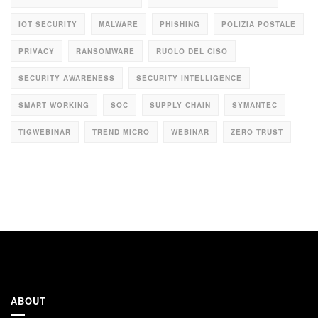
IOT SECURITY
MALWARE
PHISHING
POLIZIA POSTALE
PRIVACY
RANSOMWARE
RUOLO DEL CISO
SECURITY AWARENESS
SECURITY INTELLIGENCE
SMART WORKING
SOC
SUPPLY CHAIN
SYMANTEC
TIGWEBINAR
TREND MICRO
WEBINAR
ZERO TRUST
ABOUT