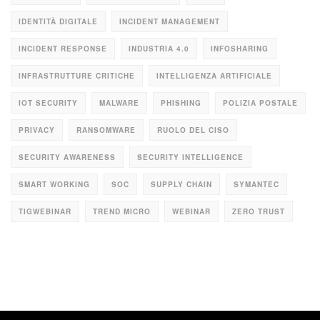
IDENTITÀ DIGITALE
INCIDENT MANAGEMENT
INCIDENT RESPONSE
INDUSTRIA 4.0
INFOSHARING
INFRASTRUTTURE CRITICHE
INTELLIGENZA ARTIFICIALE
IOT SECURITY
MALWARE
PHISHING
POLIZIA POSTALE
PRIVACY
RANSOMWARE
RUOLO DEL CISO
SECURITY AWARENESS
SECURITY INTELLIGENCE
SMART WORKING
SOC
SUPPLY CHAIN
SYMANTEC
TIGWEBINAR
TREND MICRO
WEBINAR
ZERO TRUST