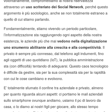
volontariamente, compromettiamo la nostra riservatezza
attraverso un
uso scriteriato dei Social Network
, perché questo
argomento è più sociologico, anche se non totalmente estraneo a
quello di cui stiamo parlando.
Fondamentalmente, stiamo vivendo un periodo particolare,
l’informatizzazione sta raggiungendo ogni aspetto della nostra
esistenza, le aziende più che mai
vedono nella digitalizzazione
uno strumento abilitante alla crescita e alla competitività
. Il
privato è sempre più connesso, dal telefono agli indumenti, fino
agli oggetti di uso quotidiano (IoT), la pubblica amministrazione
sta (con difficoltà) tentando di adeguarsi. Questo caos tecnologico
è difficile da gestire, sia per la sua complessità sia per la rapidità
con cui le cose cambiano e evolvono.
E’ totalmente sfumato il confine tra aziendale e privato, almeno
per quanto riguarda alcuni aspetti: ci portiamo le mail aziendali
sullo smartphone ovunque andiamo, usiamo il pc di lavoro da
casa, o lo diamo ai nostri figli per giocare, allo stesso tempo