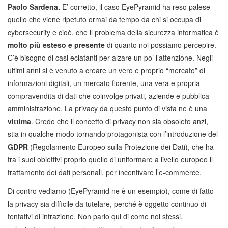
Paolo Sardena.
E’ corretto, il caso EyePyramid ha reso palese
quello che viene ripetuto ormai da tempo da chi si occupa di
cybersecurity e cioè, che il problema della sicurezza informatica è
molto più esteso e presente
di quanto noi possiamo percepire.
C’è bisogno di casi eclatanti per alzare un po’ l’attenzione. Negli
ultimi anni si è venuto a creare un vero e proprio “mercato” di
informazioni digitali, un mercato fiorente, una vera e propria
compravendita di dati che coinvolge privati, aziende e pubblica
amministrazione. La privacy da questo punto di vista ne è una
vittima
. Credo che il concetto di privacy non sia obsoleto anzi,
stia in qualche modo tornando protagonista con l’introduzione del
GDPR
(Regolamento Europeo sulla Protezione dei Dati), che ha
tra i suoi obiettivi proprio quello di uniformare a livello europeo il
trattamento dei dati personali, per incentivare l’e-commerce.
Di contro vediamo (EyePyramid ne è un esempio), come di fatto
la privacy sia difficile da tutelare, perché è oggetto continuo di
tentativi di infrazione. Non parlo qui di come noi stessi,