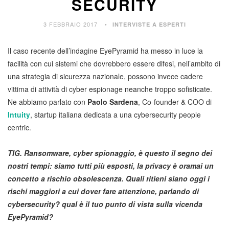
SECURITY
3 FEBBRAIO 2017
INTERVISTE A ESPERTI
Il caso recente dell’indagine EyePyramid ha messo in luce la
facilità con cui sistemi che dovrebbero essere difesi, nell’ambito di
una strategia di sicurezza nazionale, possono invece cadere
vittima di attività di cyber espionage neanche troppo sofisticate.
Ne abbiamo parlato con
Paolo Sardena
, Co-founder & COO di
Intuity
, startup italiana dedicata a una cybersecurity people
centric.
TIG. Ransomware, cyber spionaggio, è questo il segno dei
nostri tempi: siamo tutti più esposti, la privacy è oramai un
concetto a rischio obsolescenza. Quali ritieni siano oggi i
rischi maggiori a cui dover fare attenzione, parlando di
cybersecurity? qual è il tuo punto di vista sulla vicenda
EyePyramid?