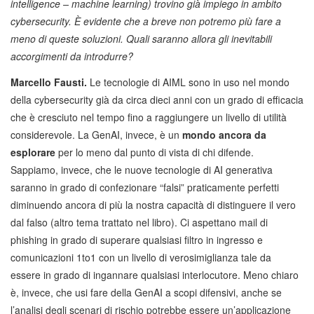
intelligence – machine learning) trovino già impiego in ambito
cybersecurity. È evidente che a breve non potremo più fare a
meno di queste soluzioni. Quali saranno allora gli inevitabili
accorgimenti da introdurre?
Marcello Fausti.
Le tecnologie di AIML sono in uso nel mondo
della cybersecurity già da circa dieci anni con un grado di efficacia
che è cresciuto nel tempo fino a raggiungere un livello di utilità
considerevole. La GenAI, invece, è un
mondo ancora da
esplorare
per lo meno dal punto di vista di chi difende.
Sappiamo, invece, che le nuove tecnologie di AI generativa
saranno in grado di confezionare “falsi” praticamente perfetti
diminuendo ancora di più la nostra capacità di distinguere il vero
dal falso (altro tema trattato nel libro). Ci aspettano mail di
phishing in grado di superare qualsiasi filtro in ingresso e
comunicazioni 1to1 con un livello di verosimiglianza tale da
essere in grado di ingannare qualsiasi interlocutore. Meno chiaro
è, invece, che usi fare della GenAI a scopi difensivi, anche se
l’analisi degli scenari di rischio potrebbe essere un’applicazione