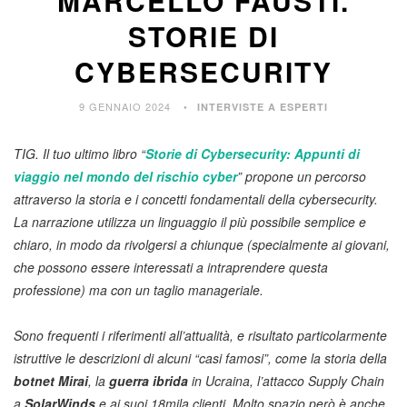
MARCELLO FAUSTI.
STORIE DI
CYBERSECURITY
9 GENNAIO 2024
INTERVISTE A ESPERTI
TIG. Il tuo ultimo libro “
Storie di Cybersecurity: Appunti di
viaggio nel mondo del rischio cyber
” propone un percorso
attraverso la storia e i concetti fondamentali della cybersecurity.
La narrazione utilizza un linguaggio il più possibile semplice e
chiaro, in modo da rivolgersi a chiunque (specialmente ai giovani,
che possono essere interessati a intraprendere questa
professione) ma con un taglio manageriale.
Sono frequenti i riferimenti all’attualità, e risultato particolarmente
istruttive le descrizioni di alcuni “casi famosi”, come la storia della
botnet Mirai
, la
guerra ibrida
in Ucraina, l’attacco Supply Chain
a
SolarWinds
e ai suoi 18mila clienti. Molto spazio però è anche