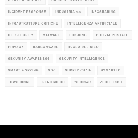
INCIDENT RESPONSE
INDUSTRIA 4.0
INFOSHARING
INFRASTRUTTURE CRITICHE
INTELLIGENZA ARTIFICIALE
IOT SECURITY
MALWARE
PHISHING
POLIZIA POSTALE
PRIVACY
RANSOMWARE
RUOLO DEL CISO
SECURITY AWARENESS
SECURITY INTELLIGENCE
SMART WORKING
SOC
SUPPLY CHAIN
SYMANTEC
TIGWEBINAR
TREND MICRO
WEBINAR
ZERO TRUST